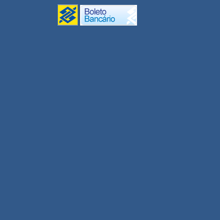
Monitores UPT 2020
Gestão/Coord. UPT 2020
Conectividade
Inclusão Digital
UNEAD Multidisciplinar
2020
Revisor EDUNEB 2020
Tutor UNEAD 2020
Professor UNEAD 2020
Professor Substituto 2020.1
Professor Visitante DCET I
Agroecologia 2020