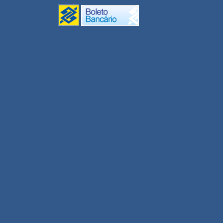
Monitores UPT 2020
Gestão/Coord. UPT 2020
Conectividade
Inclusão Digital
UNEAD Multidisciplinar
2020
Revisor EDUNEB 2020
Tutor UNEAD 2020
Professor UNEAD 2020
Professor Substituto 2020.1
Professor Visitante DCET I
Agroecologia 2020