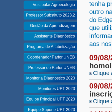
tenha p
Vestibular Agroecologia
outro n
Professor Substituto 2023.2
do Edge
Gestão da Aprendizagem
que uti
informa
Assistente Diagnóstico
aos nos
Programa de Alfabetização
09/08
Coordenador Parfor UNEB
homol
Professor do Parfor UNEB
Clique 
Monitoria Diagnostico 2023
09/08
Monitores UPT 2023
inscri
Equipe Principal UPT 2023
Clique 
Equipe Suporte UPT 2023