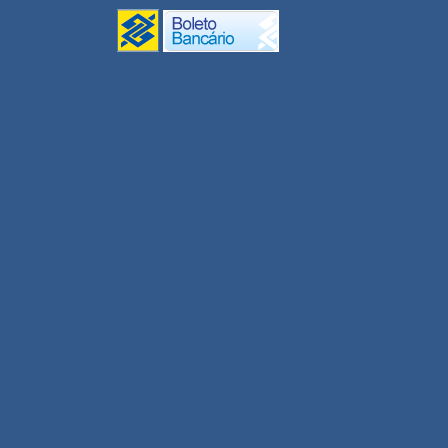
Monitores UPT 2020
Gestão/Coord. UPT 2020
Conectividade
Inclusão Digital
UNEAD Multidisciplinar
2020
Revisor EDUNEB 2020
Tutor UNEAD 2020
Professor UNEAD 2020
Professor Substituto 2020.1
Professor Visitante DCET I
Agroecologia 2020