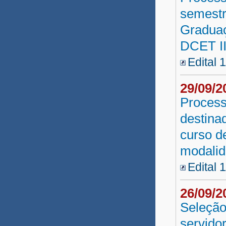
SAEB - SAC
semestr
Graduaç
PROESP 3ª Etapa 2010
DCET II
Reda SEAGRI 2010
Edital 
Prefeitura Serrinha
29/09/
Seleção UATI
Process
Prefeitura Itiuba
destina
PROESP 3ª Etapa
curso d
modalid
Pós-Graduação EaD 2010
Edital 
Plataforma Freire
26/09/
Seleção
servido