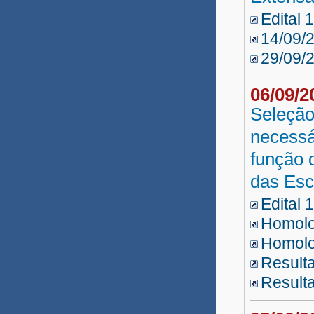
Edital 
14/09/
29/09/2
06/09/
Seleção
necessá
função 
das Esc
Edital 
Homolo
Homolog
Resulta
Result