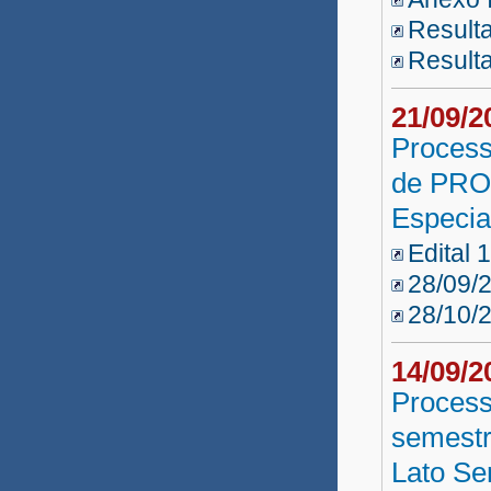
Resulta
Resulta
21/09/
Process
de PRO
Especia
Edital 
28/09/
28/10/
14/09/
Process
semestr
Lato Se