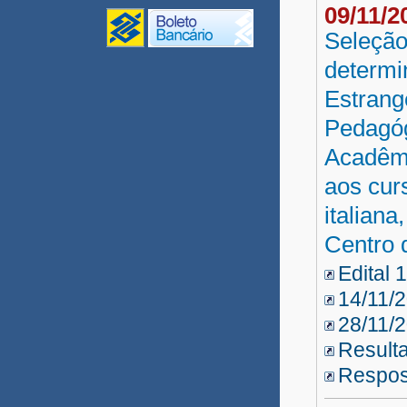
09/11/
Monitores UPT 2020
Seleção
Gestão/Coord. UPT 2020
determi
Estrang
Conectividade
Pedagóg
Inclusão Digital
Acadêmi
UNEAD Multidisciplinar
aos cur
2020
italian
Revisor EDUNEB 2020
Centro
Tutor UNEAD 2020
Edital 
Professor UNEAD 2020
14/11/
28/11/
Professor Substituto 2020.1
Result
Professor Visitante DCET I
Respos
Agroecologia 2020