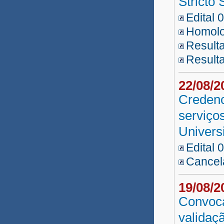
Strict
Edital 
Homolo
Resulta
Resulta
22/08/
Credenc
serviço
Univers
Edital 
Cancel
19/08/
Convoca
validaç