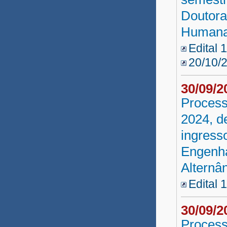
Reda SAC 2012
Doutora
Humana 
Reda AGERBA 2012
Edital 
Seleção UATI 2012.2
20/10/
Reda DPE 2012
30/09/
Seleção UATI 2012
Process
Banco de Aprendizes 2011
2024, d
ingress
Parfor Presencial 2011
Engenha
PROESP 3ª Etapa 2011
Alternân
PARFOR 2011
Edital 
Pós-Graduação EaD 2011
30/09/
Residência 2010
Process