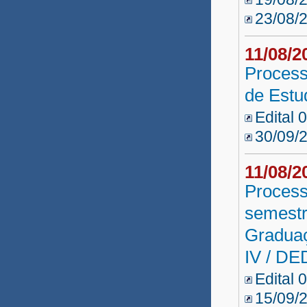
23/08/
11/08/
Process
de Est
Edital 
30/09/2
11/08/
Process
semestr
Gradua
IV / DE
Edital 
15/09/2