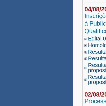
04/08/
Inscriç
à Publi
Qualifi
Edital 
Homolo
Resulta
Resulta
Resulta
propos
Resulta
propos
02/08/
Process