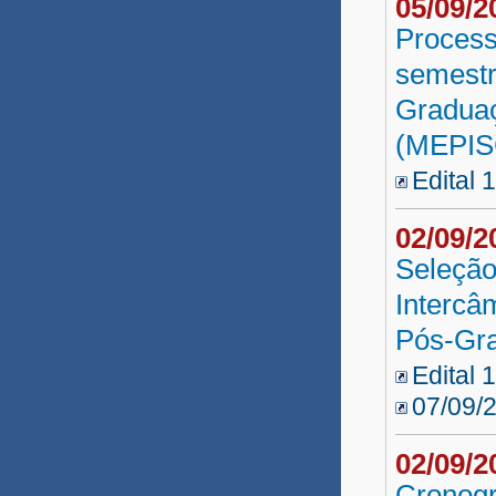
05/09/
Process
semestr
Graduaç
(MEPIS
Edital 
02/09/
Seleção
Intercâ
Pós-Gr
Edital 
07/09/
02/09/
Cronogr