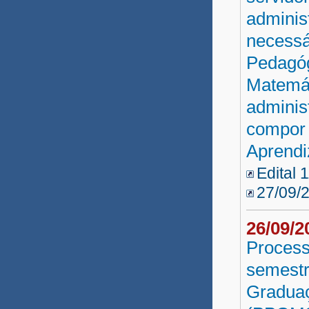
adminis
necessá
Pedagóg
Matemát
administ
compor 
Aprend
Edital 
27/09/
26/09/
Process
semestr
Gradua