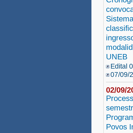
convoca
Sistema
classif
ingress
modalid
UNEB
Edital 
07/09/
02/09/
Process
semestr
Program
Povos I