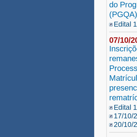
do Prog
PRAES A. Especial 2015.2
(PGQA)
Edital 
PRAES Apoio Especial
Seleção UATI 2015
07/10/
Inscriç
Guanambi
remanes
PARFOR Presencial 2015
Process
Reda IBAMETRO 2014
Matrícu
Professor Substituto 2014.3
presenc
rematrí
Professor Substituto 2014.2
Edital 
Reda Indígena 2014
17/10/
Professor Substituto
20/10/
Reda SEAGRI 2013.2