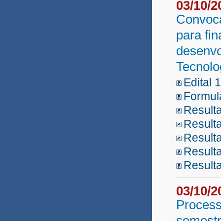
03/10/
Euclides da Cunha 2013
Convoca
para fi
Reda SEAGRI 2012.4
desenvo
Reda SEAGRI 2012.2
Tecnolo
Reda SEAGRI 2012
Edital 
Formulá
Concurso Público UNEB
Result
Andorinha 2013
Result
Reda Núcleo PJ 2013
Resulta
Result
Reda SUDESB 2013
Resulta
Seleção CERB 2012
03/10/
Seleção Dias D'Ávila
Process
Parfor Presencial 2012
semestr