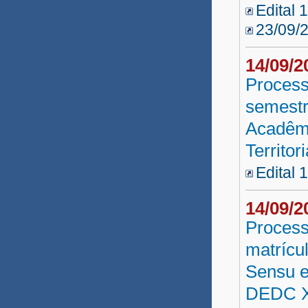
Edital 
23/09/
14/09/
Process
semestr
Acadêm
Territor
Edital 
14/09/
Process
matrícu
Sensu e
DEDC X