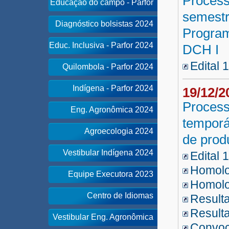
Process
Educação do campo - Parfor
semestr
Diagnóstico bolsistas 2024
Program
Educ. Inclusiva - Parfor 2024
DCH I
Edital 
Quilombola - Parfor 2024
Indígena - Parfor 2024
19/12/
Process
Eng. Agronômica 2024
temporá
Agroecologia 2024
de prod
Vestibular Indígena 2024
Edital 
Homolo
Equipe Executora 2023
Homolo
Centro de Idiomas
Resulta
Resulta
Vestibular Eng. Agronômica
Convo