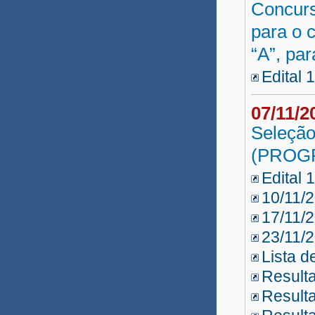
Concurs
Técnico Música 2018.2
para o c
Nutricionista
“A”, par
Prof. Educ. Profissional 2
Edital 
Prof. Educação Profissional
07/11/
Seleção
Professor Indígena 2019
(PROGP
Defensoria Pública 2018
Edital 
Técnico Música 2018
10/11/
PROEXT
17/11/
23/11/
LICEEI 2018
Lista d
Libras UNEAD 2018
Resulta
Resulta
Música UNEAD 2018