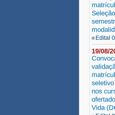
matrícu
Seleção
semestr
modalid
Edital 
19/08/
Convoca
validaç
matrícu
seletivo
nos cur
ofertad
Vida (D