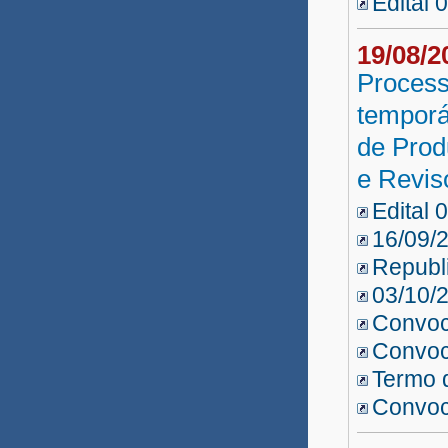
Edital 
19/08/
Process
temporá
de Prod
e Revis
Edital 
16/09/2
Republi
03/10/
Convo
Convo
Termo 
Convo