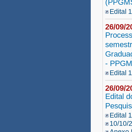
(PPGMS
Edital 
26/09/
Process
semestr
Gradua
- PPGM
Edital 
26/09/
Edital 
Pesqui
Edital 
10/10/
Anexo I