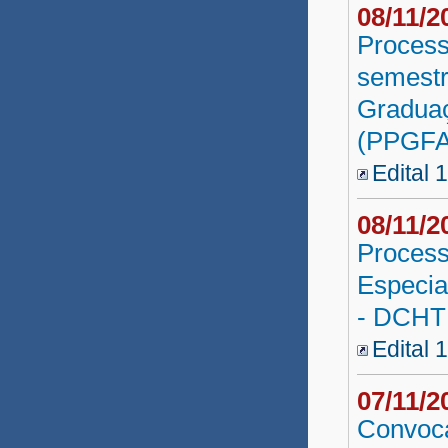
08/11/
Professor Substituto 2019
Process
semestr
Educ. Básica SEC
Graduaç
Tanque Novo 2019
(PPGFA
Coord. Curso/Tutoria 2019
Edital 
Professor UNEAD 2019
08/11/
Vestibular Indígena 2019
Process
Tutor UNEB 2019
Especia
- DCHT
Professor Substituto 2018.6
Edital 
Professor Substituto 2018.5
Professor Substituto 2018.4
07/11/
Convoca
Professor Substituto 2018.3