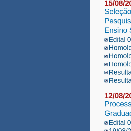
15/08/
Seleção
Pesquis
Ensino 
Edital 
Homolo
Homolo
Homolo
Result
Result
12/08/
Process
Graduaç
Edital 
19/08/