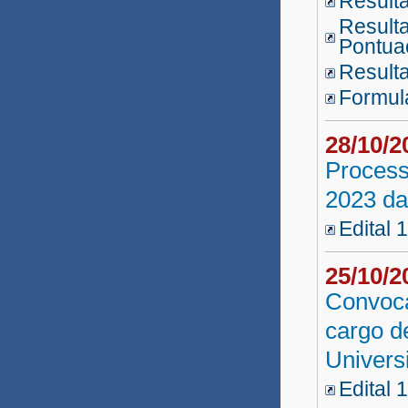
Result
Música 2018
Result
Pontua
Reda UNEB 2017
Resulta
UATI 2018.1
Formulá
Professor Substituto 2018.2
28/10/
Professor Substituto 2018.1
Process
2023 da
Conceição do Coité
Edital 
Vestibular EAD 2017.2
Vestibular EAD Pós 2017
25/10/
Convoca
Vestibular EAD 2017
cargo d
Professor Substituto 2017.6
Univers
Professor Substituto 2017.5
Edital 