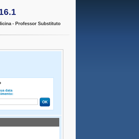
16.1
icina - Professor Substituto
o
sua data
cimento: