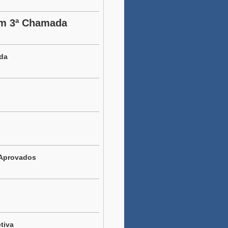
em 3ª Chamada
ada
 Aprovados
tiva