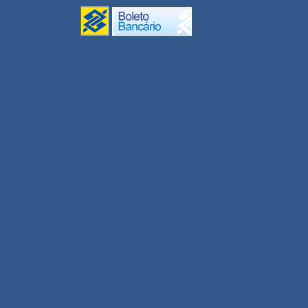
Monitores UPT 2020
Gestão/Coord. UPT 2020
Conectividade
Inclusão Digital
UNEAD Multidisciplinar
2020
Revisor EDUNEB 2020
Tutor UNEAD 2020
Professor UNEAD 2020
Professor Substituto 2020.1
Professor Visitante DCET I
Agroecologia 2020