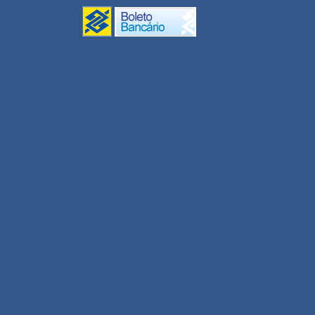
Monitores UPT 2020
Gestão/Coord. UPT 2020
Conectividade
Inclusão Digital
UNEAD Multidisciplinar
2020
Revisor EDUNEB 2020
Tutor UNEAD 2020
Professor UNEAD 2020
Professor Substituto 2020.1
Professor Visitante DCET I
Agroecologia 2020