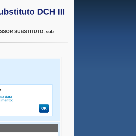
ubstituto DCH III
ROFESSOR SUBSTITUTO, sob
o
sua data
cimento: