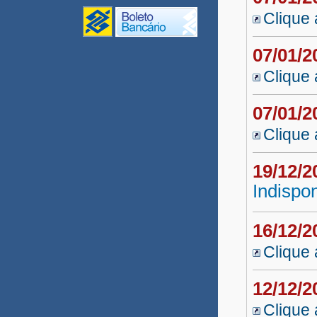
Clique 
Monitores UPT 2020
Gestão/Coord. UPT 2020
07/01/
Conectividade
Clique 
Inclusão Digital
07/01/
UNEAD Multidisciplinar
Clique 
2020
19/12/
Revisor EDUNEB 2020
Indispon
Tutor UNEAD 2020
Professor UNEAD 2020
16/12/
Clique 
Professor Substituto 2020.1
Professor Visitante DCET I
12/12/
Clique 
Agroecologia 2020