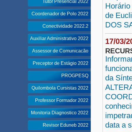
Tutor Presencial 2022
Horário
de Euc
Coordenador de Polo 2022
DOS S
Conectividade 2022.2
Auxiliar Administrativo 2022
17/03/
RECUR
Assessor de Comunicacão
Informa
Preceptor de Estágio 2022
funcion
PROGPESQ
da Sínt
ALTER
Quilombola Cursistas 2022
COORDE
Professor Formador 2022
conheci
Monitoria Diagnostico 2022
impetra
data a 
Revisor Eduneb 2022