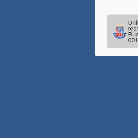
Música 2018
Reda UNEB 2017
Uni
res
UATI 2018.1
Rua
00
Professor Substituto 2018.2
Professor Substituto 2018.1
Conceição do Coité
Vestibular EAD 2017.2
Vestibular EAD Pós 2017
Vestibular EAD 2017
Professor Substituto 2017.6
Professor Substituto 2017.5