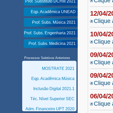
Clique 
Prof. Substituto DCHIII 2021
Eqp. Acadêmica UNEAD
12/04/
Clique 
Prof. Subs. Música 2021
10/04/
Prof. Subs. Engenharia 2021
Clique 
Prof. Subs. Medicina 2021
09/04/
Processos Seletivos Anteriores
Clique 
MOSTRATE 2021
09/04/
Eqp. Acadêmica Música
Clique 
Inclusão Digital 2021.1
06/04/
Téc. Nível Superior SEC
Clique 
Adm. Financeiro UPT 2020