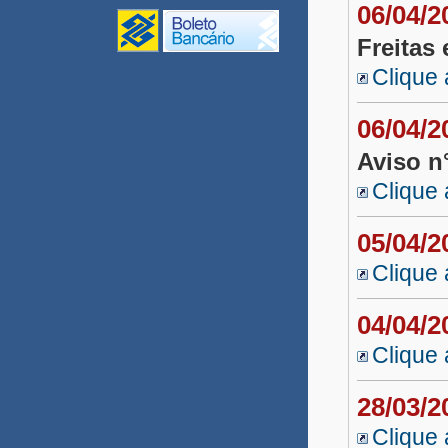
06/04/
Monitores UPT 2020
Freitas
Gestão/Coord. UPT 2020
Clique 
Conectividade
06/04/
Inclusão Digital
Aviso n
UNEAD Multidisciplinar
Clique 
2020
05/04/
Revisor EDUNEB 2020
Clique 
Tutor UNEAD 2020
04/04/
Professor UNEAD 2020
Clique 
Professor Substituto 2020.1
Professor Visitante DCET I
28/03/
Clique 
Agroecologia 2020