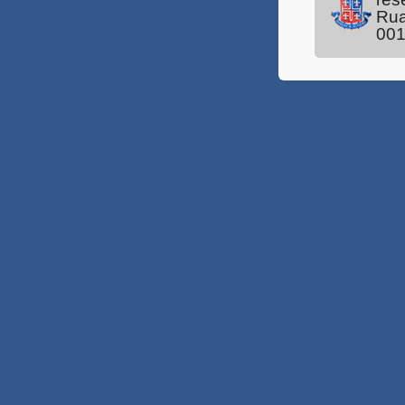
Rua
Técnico Música 2018.2
00
Nutricionista
Prof. Educ. Profissional 2
Prof. Educação Profissional
Professor Indígena 2019
Defensoria Pública 2018
Técnico Música 2018
PROEXT
LICEEI 2018
Libras UNEAD 2018
Música UNEAD 2018